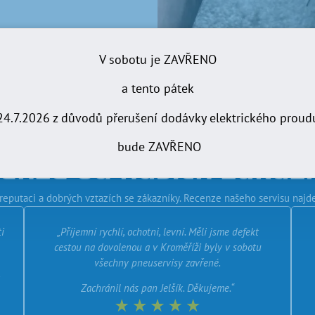
V sobotu je ZAVŘENO
a tento pátek
24.7.2026 z důvodů přerušení dodávky elektrického proud
bude ZAVŘENO
enze od našich zákaz
reputaci a dobrých vztazích se zákazníky. Recenze našeho servisu najde
i
„Příjemní rychlí, ochotni, levní. Měli jsme defekt
cestou na dovolenou a v Kroměříži byly v sobotu
všechny pneuservisy zavřené.
Zachránil nás pan Jelšík. Děkujeme.“