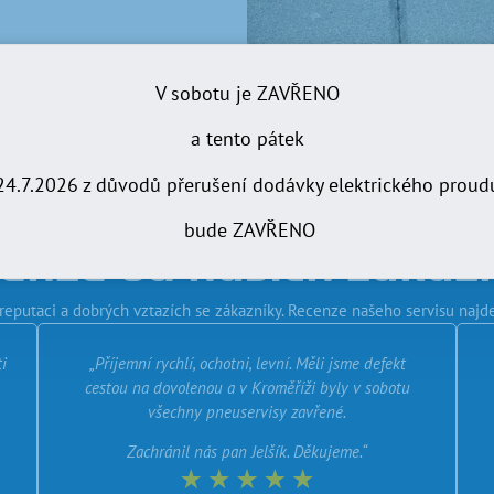
V sobotu je ZAVŘENO
a tento pátek
24.7.2026 z důvodů přerušení dodávky elektrického proud
bude ZAVŘENO
enze od našich zákaz
reputaci a dobrých vztazích se zákazníky. Recenze našeho servisu najde
i
„Příjemní rychlí, ochotni, levní. Měli jsme defekt
cestou na dovolenou a v Kroměříži byly v sobotu
všechny pneuservisy zavřené.
Zachránil nás pan Jelšík. Děkujeme.“