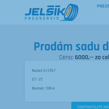
PNEU
Prodám sadu di
Cena:
6000,-- za ce
Rozteč:5×139,7
ET: -25
Rozměr: 7.00-6
KONTAKTUJTE NÁ